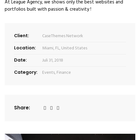
At League Agency, we shows only the best websites and
portfolios built with passion & creativity !
Client:
CaseThemes Network
Location:
Miami, FL, United States
Date:
Juli 31, 2018
Category:
Events
,
Finance
Share: